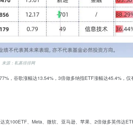
来源：私募排排网
.77%
，谷歌涨幅达
13.54%
，
3
倍做多纳指
ETF涨幅达
45.4%
，
仅
斯达克
100ETF
、
Meta、微软、亚马逊、苹果、2倍做多英伟达ET