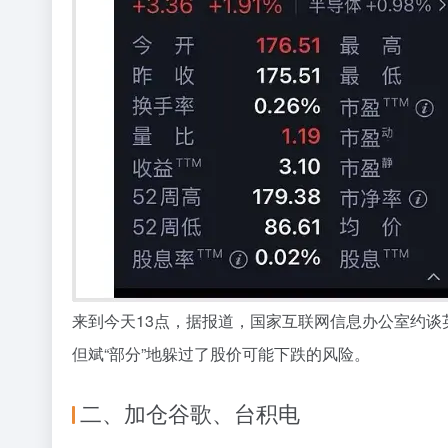
来到
今
天
13
点，
据报道
，
国家互联网信息办公室约谈
但斌
“部分”地躲过了股价可能下跌的风险。
二、加仓谷歌、台积电