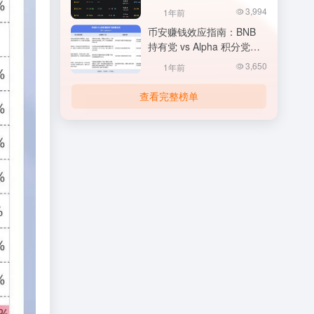
OKX 发布关于
3,994
1年前
MANTRA（OM） 价格波动
币安赚钱效应指南：BNB
公告
持有党 vs Alpha 积分党，
如何实现收益最大化？
3,650
1年前
查看完整榜单