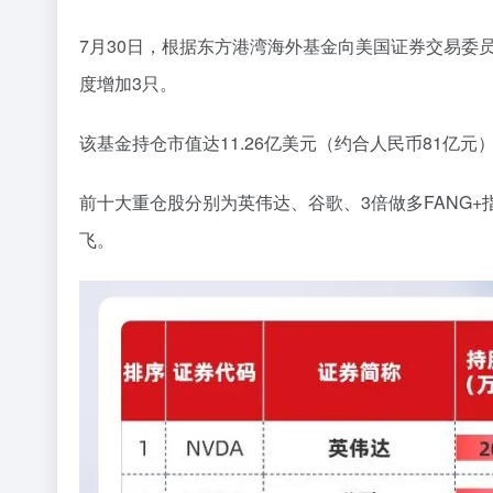
7
月
30
日，
根据
东方港湾海外基金向美国证券交易委
度增加
3
只。
该基金持仓市值达
11.26
亿美元
（约合人民币
81
亿元
前十大重仓股
分别为英伟达、谷歌、
3
倍做多
FANG+
飞。