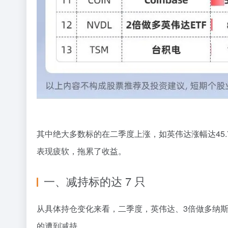
其中
绝大多数标的
在二季度
上涨，
如
英伟达
涨幅达
45
表现疲软，拖累了收益。
一、减持
标的达
7
只
从具体持仓变化来看，二季度，英伟达、
3
倍做多纳
的遭到减持。