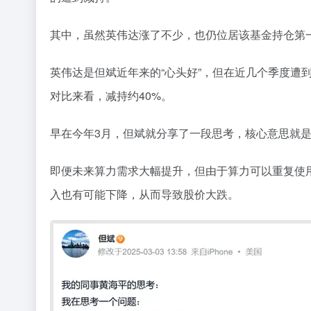
其中，虽然英伟达涨了不少，也
仍位居
该基金持仓
第
英伟达是
但斌近年来的
“
心头好
”，
但在近几个季度遭
对比来看，减持约4
0%
。
早在今年
3
月，
但斌
就分享了一段思考
，核心意思就
即便未来算力需求大幅提升，但由于算力可以重复使
入也有可能下降，从而导致股价大跌。