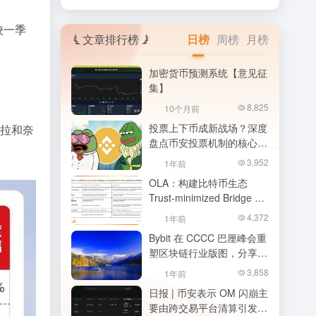
较一季
文章排行榜
日榜
周榜
月榜
加密货币预测系统【意见征
集】
8,825
10个月前
投票上下币成新战场？深度
拉和奈
盘点币安投票机制的核心争
议与社区建议
3,952
1年前
OLA：构建比特币生态
Trust-minimized Bridge 核
心基础设施
4,372
1年前
Bybit 在 CCCC 巴厘峰会重
塑区块链行业版图，分享大
胆愿景与未来路线图
3,858
1年前
日报 | 币安表示 OM 闪崩主
要由跨交易平台清算引发；