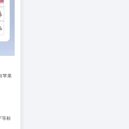
有苹果
F
等
标