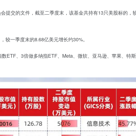
员会提交的文件
，
截至二季度末，
该基金
共持有
13
只美股标的，
）
，
较一季度末的
8.68
亿美元
增长约
30%
。
指数
ETF
、
3
倍做多纳指
ETF
、
Meta
、微软、亚马逊、苹果、特斯