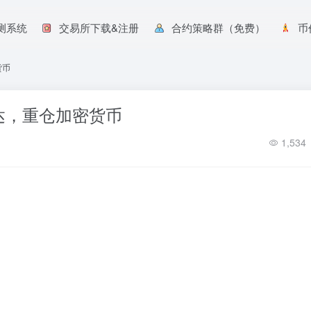
预测系统
交易所下载&注册
合约策略群（免费）
币
货币
达，重仓加密货币
1,534