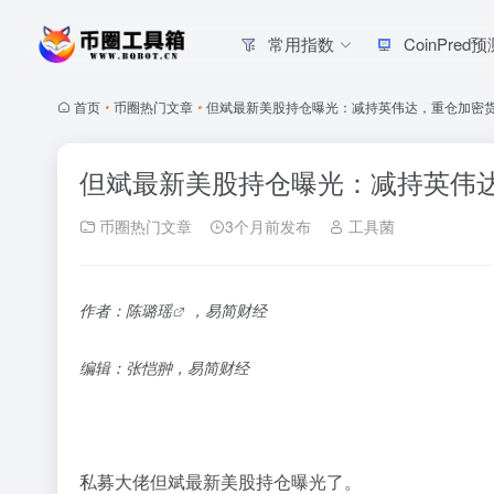
常用指数
CoinPred
首页
•
币圈热门文章
•
但斌最新美股持仓曝光：减持英伟达，重仓加密
但斌最新美股持仓曝光：减持英伟
币圈热门文章
3个月前发布
工具菌
作者：
陈璐瑶
，易简财经
编辑：张恺翀，易简财经
私募大佬但斌
最新美股持仓曝光了。