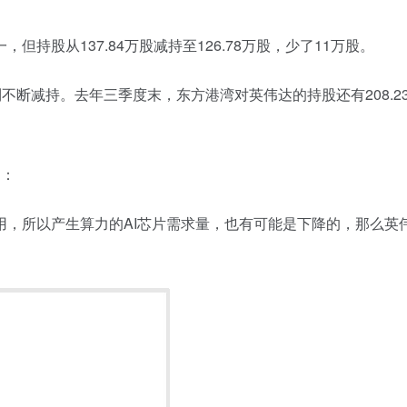
一
，
但
持股从
137.84
万股减持至
126.78
万股，少了
11
万股
。
到不断减持。去
年
三
季度
末，
东方港湾对英伟达的持股
还有
208.2
是：
用，所以产生算力的
AI
芯片需求量，也有可能是下降的，那么英