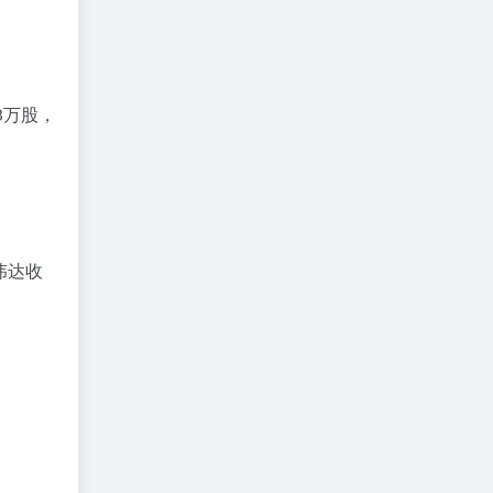
3
万股
，
伟达收