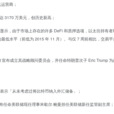
点运营商；
 月收入达 3170 万美元，创历史新高；
nt 的数据显示，由于市场上存在的许多 DeFi 和质押选项，以太坊持有
最低水平（前低为 2015 年 11 月）。与仅 7 周前相比，交易
anet 宣布成立其战略顾问委员会，并任命特朗普次子 Eric Trump 
行明确表示「从未考虑过将比特币纳入外汇储备」；
ial 发文宣布任命美联储现任理事米歇尔·鲍曼担任美联储新任监管副主席