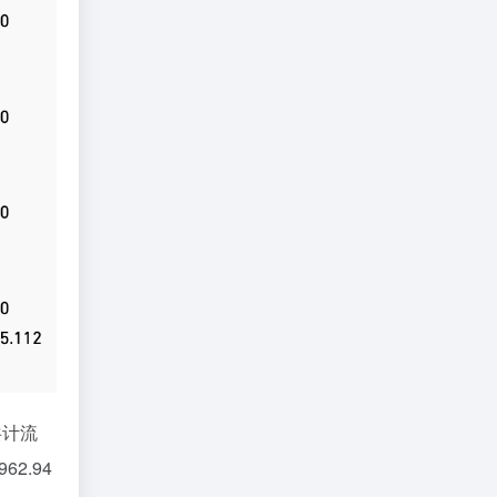
共计流
2.94