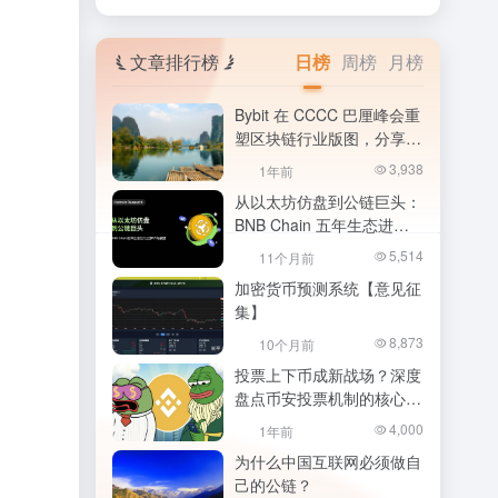
文章排行榜
日榜
周榜
月榜
Bybit 在 CCCC 巴厘峰会重
塑区块链行业版图，分享大
胆愿景与未来路线图
3,938
1年前
从以太坊仿盘到公链巨头：
BNB Chain 五年生态进化
史解析与展望
5,514
11个月前
加密货币预测系统【意见征
集】
8,873
10个月前
投票上下币成新战场？深度
盘点币安投票机制的核心争
议与社区建议
4,000
1年前
为什么中国互联网必须做自
己的公链？