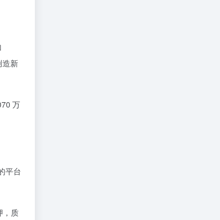
和
创造新
70 万
 的平台
质押，质