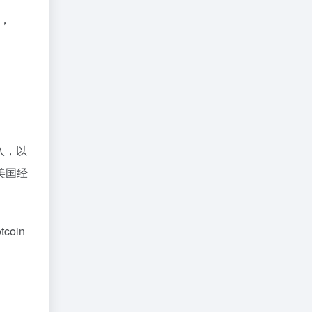
%，
入，以
美国经
tcoin