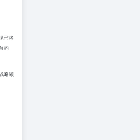
者现已将
平台的
为战略顾
；