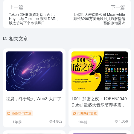
上一篇
下一篇
Token 2049 巅峰对话：Arthur
比特币人寿保险公司 Meanwhile
Hayes 与 Tom Lee 激辩 DATs、
融资8200万美元以对抗通胀型储
以太坊与下个市场风口
蓄的激增需求
相关文章
祛腐，终于轮到 Web3 大厂了
1001 加密之夜：TOKEN2049
Dubai 最盛大音乐节即将震撼
开幕
币圈热门文章
币圈热门文章
4,862
4,056
1年前
1年前