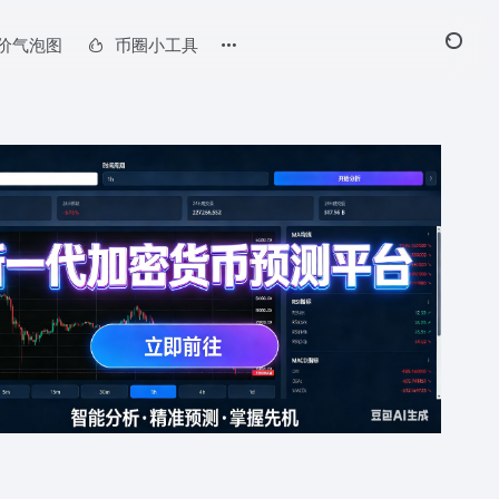
价气泡图
币圈小工具